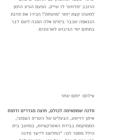
הרוכב ׳מדווש׳ לו שייק. הפעם הגיע הזמן 
למשהו קצת יותר ׳מושחת׳! הכירו את סדנת 
הכנאפה שכבר בימים אלה הפכה לשם דבר 
בתחום ימי הגיבוש לארגונים.
צילום: יותם שחר
סדנה שמתאימה לכולם, חוצה מגדרים ודתות
איתן דויטש, הבעלים של הטריפ הצפוני, 
הממוקמת בבירת האטרקציות, במושב בית 
הילל מספר לנו: ״החלטנו לייצר סדנה 