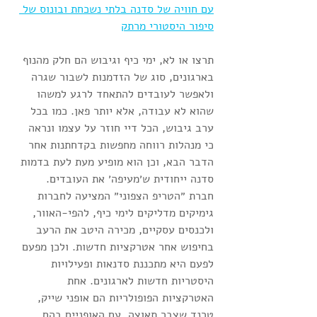
עם חוויה של סדנה בלתי נשכחת ובונוס של 
סיפור היסטורי מרתק
תרצו או לא, ימי כיף וגיבוש הם חלק מהנוף 
בארגונים, סוג של הזדמנות לשבור שגרה 
ולאפשר לעובדים להתאחד לרגע למשהו 
שהוא לא עבודה, אלא יותר פאן. כמו בכל 
ערב גיבוש, הכל דיי חוזר על עצמו ונראה 
כי מנהלות רווחה מחפשות בקדחתנות אחר 
הדבר הבא, וכן הוא מופיע מעת לעת בדמות 
סדנה ייחודית ש׳מעיפה׳ את העובדים.
חברת ״הטריפ הצפוני״ המציעה לחברות 
גימיקים מדליקים לימי כיף, להפי-האוור, 
ולכנסים עסקיים, מכירה היטב את הרעב 
בחיפוש אחר אטרקציות חדשות. ולכן מפעם 
לפעם היא מתכננת סדנאות ופעילויות 
היסטריות חדשות לארגונים. אחת 
האטרקציות הפופולריות הם אופני שייק, 
טרנד שצבר תאוצה, עם האופניים בהם 