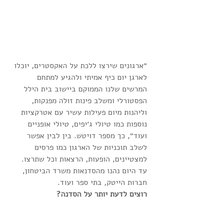
״ארגונים שירצו ללכת על האקסטרים, יוכלו 
לארגן יום כיף אמיתי ולהגיע למתחם 
המרשים שלנו הממוקם ביישוב בית הילל 
הפסטורלי ומשלב פינות זולה מפנקות, 
וליהנות מיום פעילות עשיר עם אטרקציות 
נוספות כמו טיולי ג׳יפים, טיולי אופניים 
ועוד״, כך מספר דויטש. בין לבין אפשר 
לשלב תוכניות של הארגון כמו פרסים 
למצטיינים, הופעות, הרצאות וכל שתרצו. 
עד היום נהנו מהסדנאות משרד הביטחון, 
חברות הייטק, בתי ספר ועוד.
רוצים לדעת יותר על הסדנה?
כנסו כאן לאתר: 
בית הכנאפה – סדנאות 
לקבוצות מבית הטריפ הצפוני