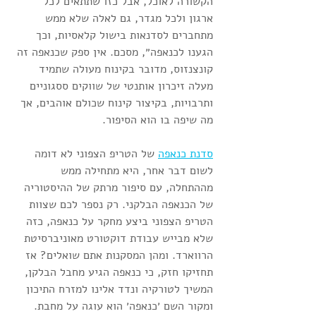
הקשורה לאוכל, אבל כזו שתתאים לכל 
ארגון ולכל מגדר, גם לאלה שלא ממש 
מתחברים לסדנאות בישול קלאסיות, וכך 
הגענו לכנאפה״, מסכם. אין ספק שכנאפה זה 
קונצנזוס, מדובר בקינוח מעולה שתמיד 
מעלה זיכרון אותנטי של שווקים ססגוניים 
ותרבויות, בקיצור קינוח שכולם אוהבים, אך 
מה שיפה בו הוא הסיפור.
סדנת כנאפה
 של הטריפ הצפוני לא דומה 
לשום דבר אחר, היא מתחילה ממש 
מההתחלה, עם סיפור מרתק של ההיסטוריה 
של הכנאפה הבלקני. רק נספר לכם שצוות 
הטריפ הצפוני ביצע מחקר על כנאפה, כזה 
שלא מבייש עבודת דוקטורט מאוניברסיטת 
הרווארד. ומהן המסקנות אתם שואלים? אז 
תחזיקו חזק, כי כנאפה הגיע מחבל הבלקן, 
המשיך לטורקיה ונדד אלינו למזרח התיכון 
ומקור השם ׳כנאפה׳ הוא עוגה על מחבת.