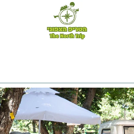
טיולי אופניים -
טריפ שייק -
לקוחות ממליצים -
ה