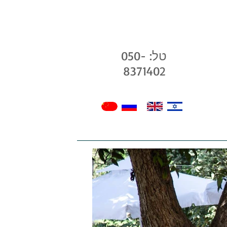
טל: 050-
8371402
בלוג שלנו
גלריה
חנות
צרו קשר -