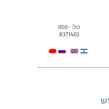
טל: 050-
8371402
בלוג שלנו
גלריה
חנות
צרו קשר -
וש