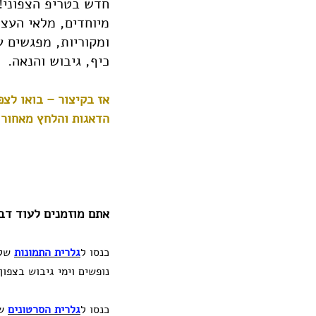
חדש בטריפ הצפוני!!!
מיוחדים, מלאי העצמ
ומקוריות, מפגשים ע
כיף, גיבוש והנאה.
אז בקיצור – בואו לצפ
הדאגות והלחץ מאחור ו
אתם מוזמנים לעוד דבר
כנסו ל
גלרית התמונות
שלנ
נופשים וימי גיבוש בצפון.
כנסו ל
גלרית הסרטונים
של