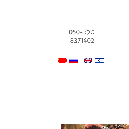
טל: 050-
8371402
בלוג שלנו
גלריה
חנות
צרו קשר -