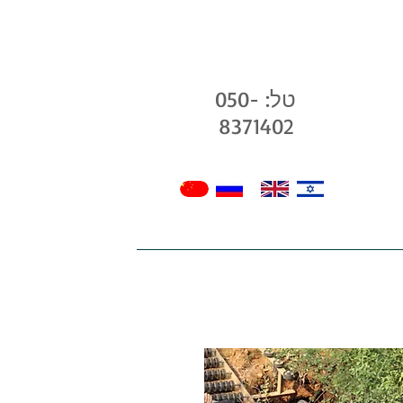
טל: 050-
8371402
בלוג שלנו
גלריה
חנות
צרו קשר -