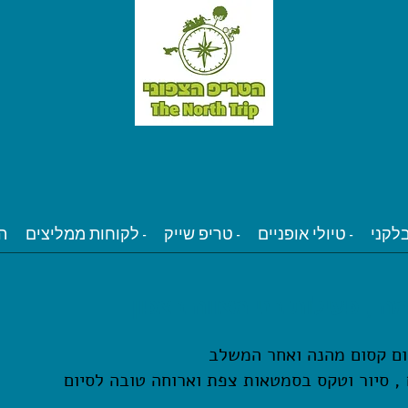
טיולי אופניים -
טריפ שייק -
לקוחות ממליצים -
ה
ה , פעילות בני מצווה בצפון
יום קסום מהנה ואחר המשלב
ם , סיור וטקס בסמטאות צפת
וארוחה טובה לסיום