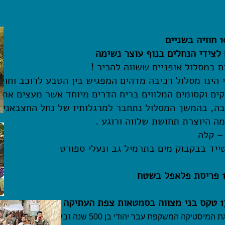
ים
 לצידי הנחלים בנוף עוצר נשימה
ם במסלול אופניים ששווה להכיר !
 הינו מסלול רכיבה מדהים המפגיש בין הטבע לרוכב וחול
קים
וקסומים המלווים בריח הדרים מיוחד אשר מעצים את
בה,
בהמשך המסלול נתחבר למרגלותיו של נחל החצבאני ונ
ה היוצרת תחושת שלווה ורוגע .
– קלה
ייד בבקבוק מים בתרמיל גב ונעלי ספורט
פריסת פלאפל בשטח
תיקה
וכל
 המיסטיקה המשקפת עבר יהודי בן 500 שנה