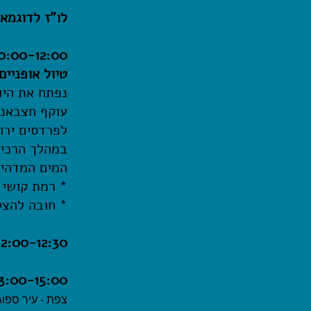
לו"ז לדוגמא
10:00-12:00 חוויה בשני
טיול אופניים
נפתח את היו
עוקף חצבאני
לפרדסים
ירו
במהלך הרכי
המים המדהימ
* רמת קושי 
* חובה להצט
12:00
-12:30
13:00-15:00 טקס בני מצווה בסמטאות צפת הע
צפת - עיר ספוגת