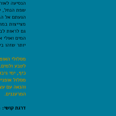
הנסיעה לאור
שפת הנחל, ל
הגעתם אל הנ
מצייצות במר
גם לראות לבן
המים ואולי א
יותר שזהו בי
מסלולי האופ
לטבע ולמים. 
כיף, ימי גיב
מסלול אופניי
והנאה עם עצ
המרעננים.
דרגת קושי:
מ