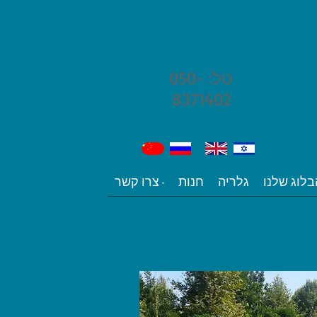
טל: 050-
8371402
בלוג שלנו
גלריה
חנות
צרו קשר -