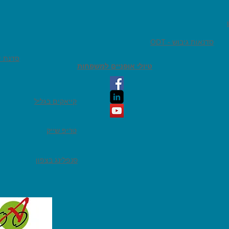
ODT - סדנאות גיבוש
סדנת יי
טיולי אופניים למשפחות
קייאקים בגליל
טריפ שייק
סנפלינג בצפון