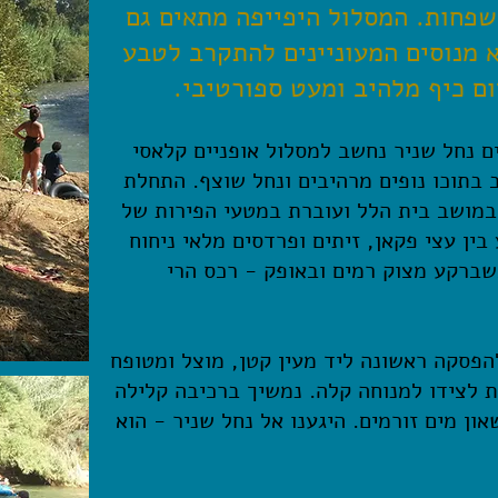
שפחות. המסלול היפייפה מתאים גם
 מנוסים המעוניינים להתקרב לטבע
ום כיף מלהיב ומעט ספורטיבי.
ם נחל שניר נחשב למסלול אופניים קלאסי
 בתוכו נופים מרהיבים ונחל שוצף. התחלת
במושב בית הלל ועוברת במטעי הפירות של
בין עצי פקאן, זיתים ופרדסים מלאי ניחוח
כשברקע מצוק רמים ובאופק - רכס הרי
הפסקה ראשונה ליד מעין קטן, מוצל ומטופח
 לצידו למנוחה קלה. נמשיך ברכיבה קלילה
ן מים זורמים. היגענו אל נחל שניר - הוא