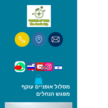
מסלול אופניים עוקף
מפגש הנחלים