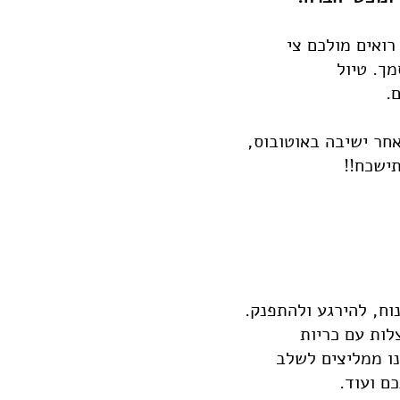
רואים מולכם צי
מך. טיול
.
אחר ישיבה באוטובוס,
תישכח!!
וח, להירגע ולהתפנק.
לות עם כריות
אנו ממליצים לשלב
כם ועוד.