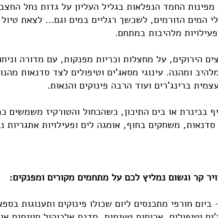
פינות החמד הנפלאות בגליל העליון על גדות נחל החצבא
י המים הזורמים, לשכשך רגליים במים וגם... לצאת טיול 
פעילויות מלהיבות במתחם.
ם הירוקים, על מחצלות וכריות מפנקות, עם מדורה וניחו
מלהיב ומהנה. עינוגי מסאג'ים וטיפולים לצד סדנאות מהנות
צמית ברינג'רים ועוד הרבה פינוקים והנאות.
יף בכינרת או בים התיכון, כשהכחול והטורקיז משמשים כ
 סדנאות, משחקים בחוף, אומגה לים ופעילויות אתגריות נ
ויר קר וגשום נמליץ לכם על מתחמים מקורים ומפנקים:
ביום חורפי מתכנסים ליום שכולו פינוקים ותענוגות בספא
ים וטיפולים, ארוחות טעימות, סדנת אלכוהול חוויתית או