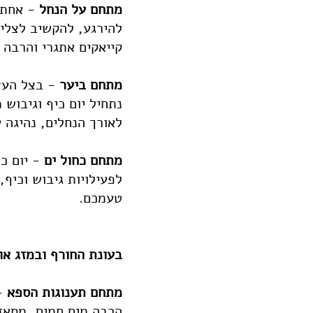
מתחם על הנחל
- אחת מ
להירגע, להקשיב לצליל
קייאקים אתגרי והרבה 
מתחם ביער
- בצל העצי
נתחיל יום כיף וגיבוש 
לאורך הנחלים, נהיגה ע
מתחם כחול ים
- יום כ
לפעילויות גיבוש וכיף,
טעמכם.
בעונת החורף ובמזג או
מתחם תענוגות הספא
- 
הרבה מים חמים, מסאז'