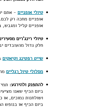
טיולי אופניים
- אתם יור
אופניים מחכה רק לכם. 
אופניים קליל ומגבש, ב
טיולי רינג'רים מסעירים
חלק גדול מהעובדים יב
שייט רפטינג ו
קיאקים
בק
מסלולי טיול
רגליים
מהי
להתפנק ולהירגע:
תמיד 
ביום הכיף שאנו מציעי
ושולחנות נמוכים, או כ
ביום הכיף או בנופש הח